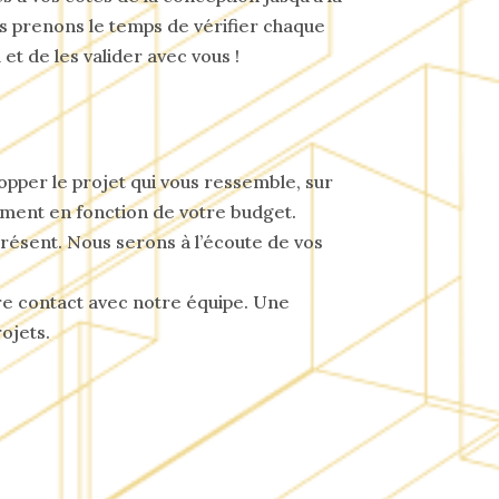
us prenons le temps de vérifier chaque
et de les valider avec vous !
opper le projet qui vous ressemble, sur
ement en fonction de votre budget.
résent. Nous serons à l’écoute de vos
dre contact avec notre équipe. Une
ojets.