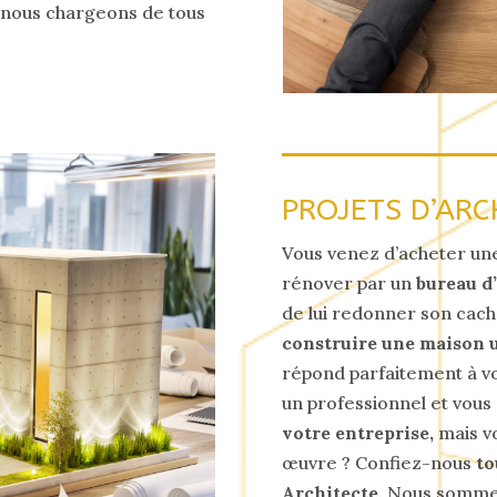
s nous chargeons de tous
PROJETS D’ARC
Vous venez d’acheter u
rénover par un
bureau d
de lui redonner son cache
construire une maison u
répond parfaitement à vo
un professionnel et vous 
votre entreprise,
mais v
œuvre ? Confiez-nous
to
Architecte
. Nous sommes